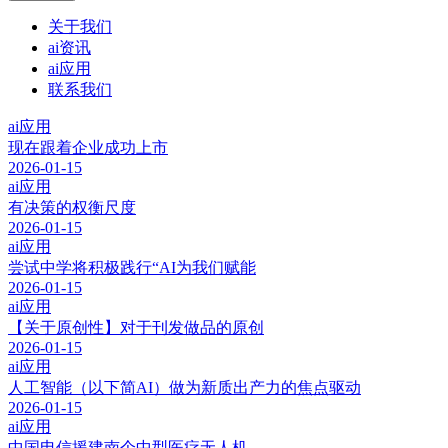
关于我们
ai资讯
ai应用
联系我们
ai应用
现在跟着企业成功上市
2026-01-15
ai应用
有决策的权衡尺度
2026-01-15
ai应用
尝试中学将积极践行“AI为我们赋能
2026-01-15
ai应用
【关于原创性】对于刊发做品的原创
2026-01-15
ai应用
人工智能（以下简AI）做为新质出产力的焦点驱动
2026-01-15
ai应用
中国电信援建南个中型医疗无人机